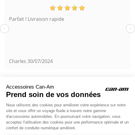
Parfait ! Livraison rapide
‹
›
Charles
30/07/2024
chat
Commentaires (0)
ACCESSOIRES CAN-AM
Le site d'accessoires Can-Am vous propose des accessoires d'origine
pour équiper votre véhicule 3 roues (On Road) ou votre véhicule tout
terrain (Off Road) .