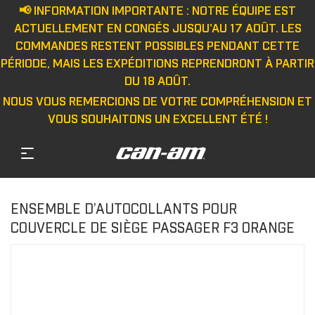
📢 INFORMATION IMPORTANTE : NOTRE ÉQUIPE EST
ACTUELLEMENT EN CONGÉS JUSQU'AU 17 AOÛT. LES
COMMANDES RESTENT POSSIBLES PENDANT CETTE
PÉRIODE, MAIS LES EXPÉDITIONS REPRENDRONT À PARTIR
DU 18 AOÛT.
NOUS VOUS REMERCIONS DE VOTRE COMPRÉHENSION ET
VOUS SOUHAITONS UN EXCELLENT ÉTÉ !
ENSEMBLE D’AUTOCOLLANTS POUR
COUVERCLE DE SIÈGE PASSAGER F3 ORANGE