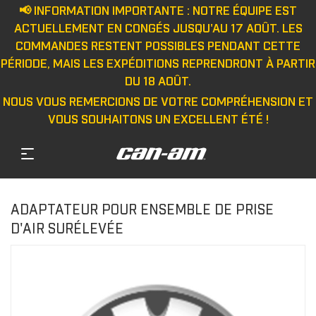
📢 INFORMATION IMPORTANTE : NOTRE ÉQUIPE EST
ACTUELLEMENT EN CONGÉS JUSQU'AU 17 AOÛT. LES
COMMANDES RESTENT POSSIBLES PENDANT CETTE
PÉRIODE, MAIS LES EXPÉDITIONS REPRENDRONT À PARTIR
DU 18 AOÛT.
NOUS VOUS REMERCIONS DE VOTRE COMPRÉHENSION ET
VOUS SOUHAITONS UN EXCELLENT ÉTÉ !
ADAPTATEUR POUR ENSEMBLE DE PRISE
D'AIR SURÉLEVÉE