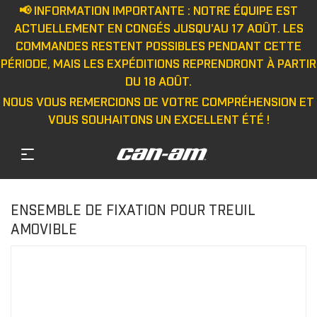
📢 INFORMATION IMPORTANTE : NOTRE ÉQUIPE EST
ACTUELLEMENT EN CONGÉS JUSQU'AU 17 AOÛT. LES
COMMANDES RESTENT POSSIBLES PENDANT CETTE
PÉRIODE, MAIS LES EXPÉDITIONS REPRENDRONT À PARTIR
DU 18 AOÛT.
NOUS VOUS REMERCIONS DE VOTRE COMPRÉHENSION ET
VOUS SOUHAITONS UN EXCELLENT ÉTÉ !
ENSEMBLE DE FIXATION POUR TREUIL
AMOVIBLE