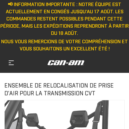
📢 INFORMATION IMPORTANTE : NOTRE ÉQUIPE EST
ACTUELLEMENT EN CONGÉS JUSQU'AU 17 AOÛT. LES
COMMANDES RESTENT POSSIBLES PENDANT CETTE
PÉRIODE, MAIS LES EXPÉDITIONS REPRENDRONT À PARTIR
DU 18 AOÛT.
NOUS VOUS REMERCIONS DE VOTRE COMPRÉHENSION ET
VOUS SOUHAITONS UN EXCELLENT ÉTÉ !
ENSEMBLE DE RELOCALISATION DE PRISE
D'AIR POUR LA TRANSMISSION CVT