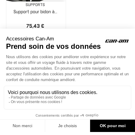
SUPPORTS
Support pour bidon à...
75,43 €
ACCESSOIRES CAN-AM
Le site d'accessoires Can-Am vous propose des accessoires d'origine
pour équiper votre véhicule 3 roues (On Road) ou votre véhicule tout
terrain (Off Road) .

CONTACT & AIDE
© Groupe Legrand 2025
176,58 €
AJOUTER AU PANIER