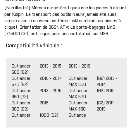
(Non illustré) Mêmes caractéristiques que les pinces à cliquet
par Kolpin. Le transport des outils n’aura jamais été aussi
simple avec le nouveau système LinQ combiné aux pinces à
cliquet. Orientation de 360°. ATV: Le porte-bagages LinQ
(715001734) est requis pour une installation sur G2S.
Compatibilité véhicule :
Outlander
2013 - 2015
2013 - 2019
500 (G2)
Outlander
2016 - 2017
Outlander
(G2) 2013 -
570 (G2)
MAX 500
2014
Outlander
2013 - 2019
Outlander
(G2) 2016
650 (G2)
MAX 570
Outlander
2015
Outlander
(G2) 2013 -
800 (G2)
MAX 650
2019
Outlander 1000 (G2)
Outlande