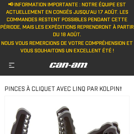
📢 INFORMATION IMPORTANTE : NOTRE ÉQUIPE EST
ACTUELLEMENT EN CONGÉS JUSQU'AU 17 AOÛT. LES
COMMANDES RESTENT POSSIBLES PENDANT CETTE
PÉRIODE, MAIS LES EXPÉDITIONS REPRENDRONT À PARTIR
DU 18 AOÛT.
NOUS VOUS REMERCIONS DE VOTRE COMPRÉHENSION ET
VOUS SOUHAITONS UN EXCELLENT ÉTÉ !
PINCES À CLIQUET AVEC LINQ PAR KOLPIN†