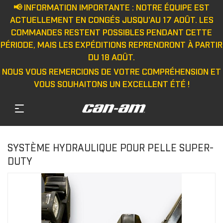
📢 INFORMATION IMPORTANTE : NOTRE ÉQUIPE EST
ACTUELLEMENT EN CONGÉS JUSQU'AU 17 AOÛT. LES
COMMANDES RESTENT POSSIBLES PENDANT CETTE
PÉRIODE, MAIS LES EXPÉDITIONS REPRENDRONT À PARTIR
DU 18 AOÛT.
NOUS VOUS REMERCIONS DE VOTRE COMPRÉHENSION ET
VOUS SOUHAITONS UN EXCELLENT ÉTÉ !
SYSTÈME HYDRAULIQUE POUR PELLE SUPER-
DUTY