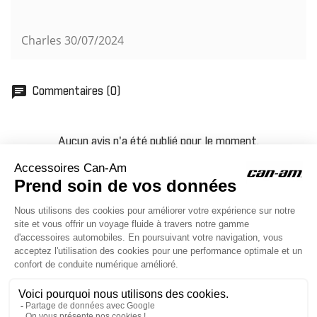
Charles
30/07/2024
chat
Commentaires (0)
Aucun avis n'a été publié pour le moment.
ACCESSOIRES CAN-AM
Le site d'accessoires Can-Am vous propose des accessoires d'origine
pour équiper votre véhicule 3 roues (On Road) ou votre véhicule tout
terrain (Off Road) .